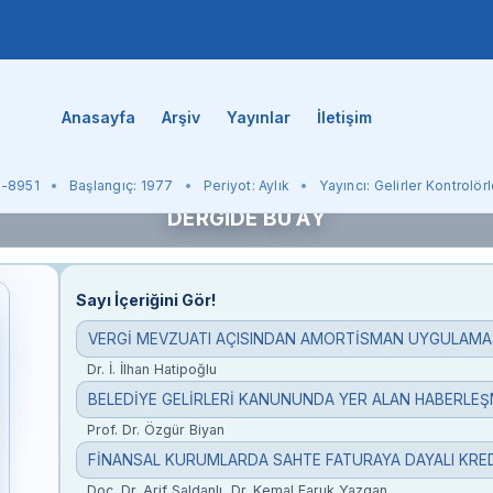
Anasayfa
Arşiv
Yayınlar
İletişim
0-8951
Başlangıç: 1977
Periyot: Aylık
Yayıncı: Gelirler Kontrolör
DERGİDE BU AY
Sayı İçeriğini Gör!
VERGİ MEVZUATI AÇISINDAN AMORTİSMAN UYGULAMAS
Dr. İ. İlhan Hatipoğlu
Prof. Dr. Özgür Biyan
Doç. Dr. Arif Saldanlı, Dr. Kemal Faruk Yazgan