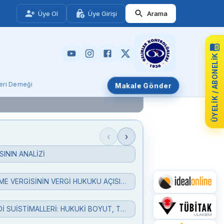
Üye Ol
Üye Girişi
Arama
ÜYELIK / ABONELIK
leri Derneği
Makale Gönder
‹
›
ININ ANALİZİ
BELEDİYE GELİRLERİ KANUNUNDA YER ALAN HABERLEŞME VERGİSİNİN VERGİ HUKUKU AÇISINDAN DEĞERLENDİRİLMESİ
FİNANSAL KURUMLARDA SAHTE FATURAYA DAYALI KREDİ SUİSTİMALLERİ: HUKUKİ BOYUT, TESPİT YÖNTEMLERİ VE TEKNOLOJİ ODAKLI ÇÖZÜM ÖNERİLERİ