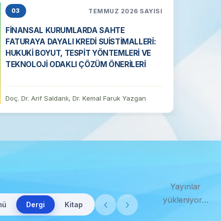
TEMMUZ 2026 SAYISI
03
FİNANSAL KURUMLARDA SAHTE
FATURAYA DAYALI KREDİ SUİSTİMALLERİ:
HUKUKİ BOYUT, TESPİT YÖNTEMLERİ VE
TEKNOLOJİ ODAKLI ÇÖZÜM ÖNERİLERİ
Doç. Dr. Arif Saldanlı, Dr. Kemal Faruk Yazgan
Yayınlar
yükleniyor…
‹
›
mü
Dergi
Kitap