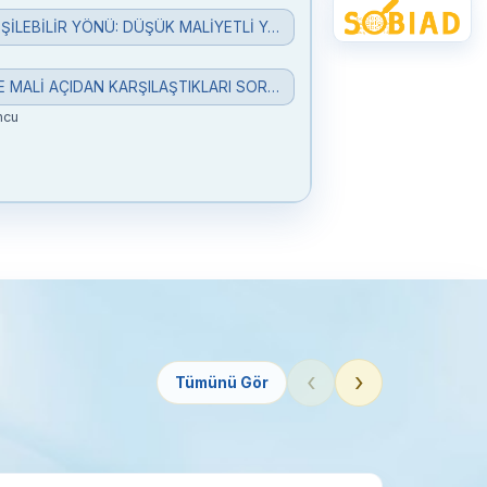
VERGİ MAHKEMELERİNİN EKONOMİK AÇIDAN KOLAY ERİŞİLEBİLİR YÖNÜ: DÜŞÜK MALİYETLİ YARGILAMA SÜRECİ
ÜNİVERSİTE DÖNER SERMAYE İŞLETMELERİNİN İDARİ VE MALİ AÇIDAN KARŞILAŞTIKLARI SORUNLAR VE ÇÖZÜM ÖNERİLERİ: NİTEL BİR ARAŞTIRMA
ncu
‹
›
Tümünü Gör