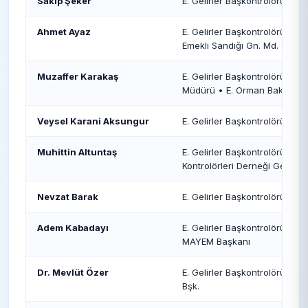
Sakıp Şeker
E. Gelirler Başkontrolörü • 
Ahmet Ayaz
E. Gelirler Başkontrolörü • E. 
Emekli Sandığı Gn. Md. Yrd.
Muzaffer Karakaş
E. Gelirler Başkontrolörü • E.
Müdürü • E. Orman Bakanlığı
Veysel Karani Aksungur
E. Gelirler Başkontrolörü • E.
Muhittin Altuntaş
E. Gelirler Başkontrolörü • E.
Kontrolörleri Derneği Genel 
Nevzat Barak
E. Gelirler Başkontrolörü • 
Adem Kabadayı
E. Gelirler Başkontrolörü • E.
MAYEM Başkanı
Dr. Mevlüt Özer
E. Gelirler Başkontrolörü • E. 
Bşk.