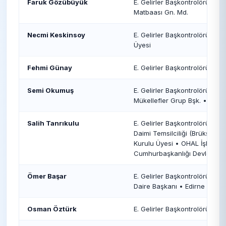
Faruk Gözübüyük
E. Gelirler Başkontrolörü • 
Matbaası Gn. Md.
Necmi Keskinsoy
E. Gelirler Başkontrolörü • 
Üyesi
Fehmi Günay
E. Gelirler Başkontrolörü • E.
Semi Okumuş
E. Gelirler Başkontrolörü • E
Mükellefler Grup Bşk. • E.GİB
Salih Tanrıkulu
E. Gelirler Başkontrolörü • E
Daimi Temsilciliği (Brüksel) 
Kurulu Üyesi • OHAL İşlemler
Cumhurbaşkanlığı Devlet Den
Ömer Başar
E. Gelirler Başkontrolörü • E
Daire Başkanı • Edirne Defter
Osman Öztürk
E. Gelirler Başkontrolörü • 