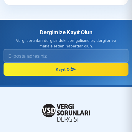
Dergimize Kayıt Olun
Vergi sorunları dergisindeki son gelişmeler, dergiler ve
makalelerden haberdar olun.
Kayıt Ol