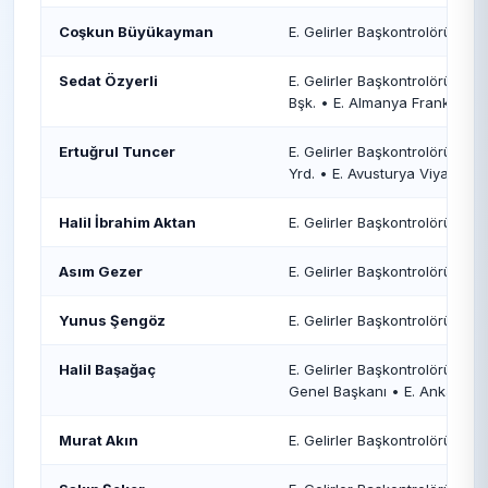
Coşkun Büyükayman
E. Gelirler Başkontrolörü • D
Sedat Özyerli
E. Gelirler Başkontrolörü • E
Bşk. • E. Almanya Frankfurt M
Ertuğrul Tuncer
E. Gelirler Başkontrolörü • E
Yrd. • E. Avusturya Viyana Ma
Halil İbrahim Aktan
E. Gelirler Başkontrolörü • E
Asım Gezer
E. Gelirler Başkontrolörü
Yunus Şengöz
E. Gelirler Başkontrolörü
Halil Başağaç
E. Gelirler Başkontrolörü • E. 
Genel Başkanı • E. Ankara 
Murat Akın
E. Gelirler Başkontrolörü • E. 