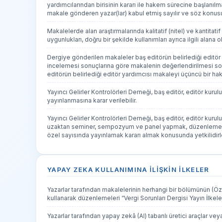
yardımcılarından birisinin kararı ile hakem sürecine başlanıl
makale gönderen yazar(lar) kabul etmiş sayılır ve söz konusu
Makalelerde alan araştırmalarında kalitatif (nitel) ve kantit
uygunlukları, doğru bir şekilde kullanımları ayrıca ilgili alana o
Dergiye gönderilen makaleler baş editörün belirlediği editör
incelemesi sonuçlarına göre makalenin değerlendirilmesi son
editörün belirlediği editör yardımcısı makaleyi üçüncü bir h
Yayıncı Gelirler Kontrolörleri Derneği, baş editör, editör kurul
yayınlanmasına karar verilebilir.
Yayıncı Gelirler Kontrolörleri Derneği, baş editör, editör kur
uzaktan seminer, sempozyum ve panel yapmak, düzenlemek; sö
özel sayısında yayınlamak kararı almak konusunda yetkilidirl
YAPAY ZEKA KULLANIMINA İLIŞKIN İLKELER
Yazarlar tarafından makalelerinin herhangi bir bölümünün (Özet
kullanarak düzenlemeleri “Vergi Sorunları Dergisi Yayın İlkeler
Yazarlar tarafından yapay zekâ (AI) tabanlı üretici araçlar ve