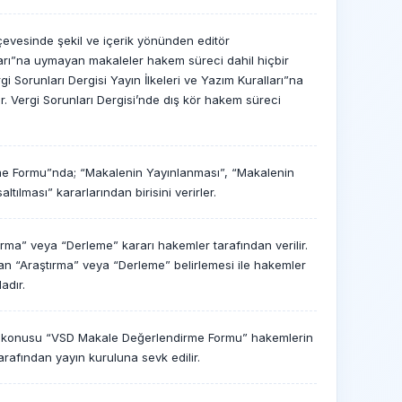
rçevesinde şekil ve içerik yönünden editör
alları”na uymayan makaleler hakem süreci dahil hiçbir
gi Sorunları Dergisi Yayın İlkeleri ve Yazım Kuralları”na
ir. Vergi Sorunları Dergisi’nde dış kör hakem süreci
dirme Formu”nda; “Makalenin Yayınlanması”, “Makalenin
ılması” kararlarından birisini verirler.
rma” veya “Derleme” kararı hakemler tarafından verilir.
n “Araştırma” veya “Derleme” belirlemesi ile hakemler
adır.
z konusu “VSD Makale Değerlendirme Formu” hakemlerin
rafından yayın kuruluna sevk edilir.