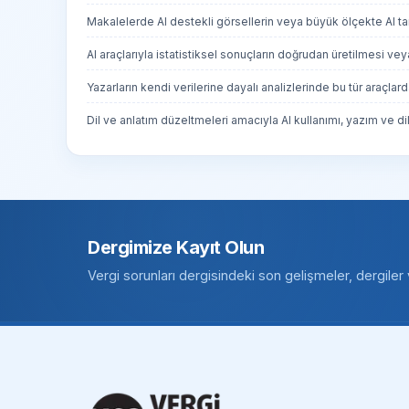
Makalelerde AI destekli görsellerin veya büyük ölçekte AI taraf
AI araçlarıyla istatistiksel sonuçların doğrudan üretilmesi v
Yazarların kendi verilerine dayalı analizlerinde bu tür araçl
Dil ve anlatım düzeltmeleri amacıyla AI kullanımı, yazım ve dil
Dergimize Kayıt Olun
Vergi sorunları dergisindeki son gelişmeler, dergile