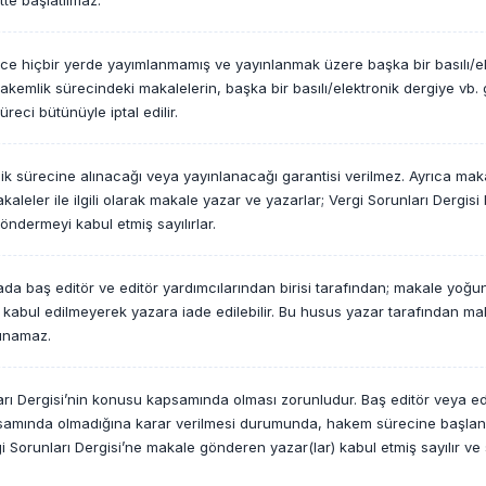
te başlatılmaz.
nce hiçbir yerde yayımlanmamış ve yayınlanmak üzere başka bir basılı/e
 hakemlik sürecindeki makalelerin, başka bir basılı/elektronik dergiye 
eci bütünüyle iptal edilir.
ik sürecine alınacağı veya yayınlanacağı garantisi verilmez. Ayrıca maka
aleler ile ilgili olarak makale yazar ve yazarlar; Vergi Sorunları Dergisi 
ndermeyi kabul etmiş sayılırlar.
 baş editör ve editör yardımcılarından birisi tarafından; makale yoğunluk sa
ın kabul edilmeyerek yazara iade edilebilir. Bu husus yazar tarafından m
lunamaz.
ı Dergisi’nin konusu kapsamında olması zorunludur. Baş editör veya edit
psamında olmadığına karar verilmesi durumunda, hakem sürecine başlan
gi Sorunları Dergisi’ne makale gönderen yazar(lar) kabul etmiş sayılır 