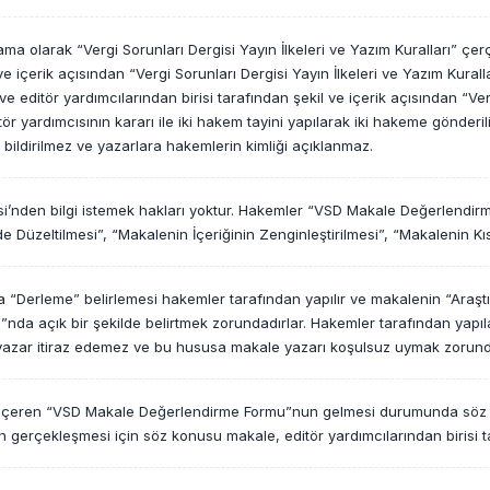
ama olarak “Vergi Sorunları Dergisi Yayın İlkeleri ve Yazım Kuralları” çe
 ve içerik açısından “Vergi Sorunları Dergisi Yayın İlkeleri ve Yazım Kur
ve editör yardımcılarından birisi tarafından şekil ve içerik açısından “Ver
ör yardımcısının kararı ile iki hakem tayini yapılarak iki hakeme gönderil
ı bildirilmez ve yazarlara hakemlerin kimliği açıklanmaz.
ergisi’nden bilgi istemek hakları yoktur. Hakemler “VSD Makale Değerlen
üzeltilmesi”, “Makalenin İçeriğinin Zenginleştirilmesi”, “Makalenin Kısalt
 “Derleme” belirlemesi hakemler tarafından yapılır ve makalenin “Araştı
 açık bir şekilde belirtmek zorundadırlar. Hakemler tarafından yapıla
 yazar itiraz edemez ve bu hususa makale yazarı koşulsuz uymak zorund
nı içeren “VSD Makale Değerlendirme Formu”nun gelmesi durumunda sö
gerçekleşmesi için söz konusu makale, editör yardımcılarından birisi ta