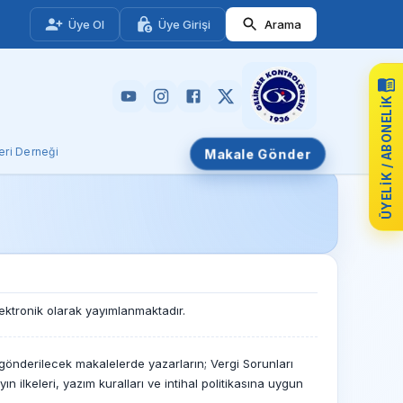
Üye Ol
Üye Girişi
Arama
ÜYELIK / ABONELIK
leri Derneği
Makale Gönder
lektronik olarak yayımlanmaktadır.
e gönderilecek makalelerde yazarların; Vergi Sorunları
ayın ilkeleri, yazım kuralları ve intihal politikasına uygun