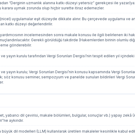
madan “Derginin uzmanlık alanına katkı düzeyi yetersiz” gerekçesi ile yazar/yaz
 karara uymak zorunda olup hiçbir surette itiraz edemezler.
atif (nicel) uygulamalar eşit düzeyde dikkate alınır. Bu çerçevede uygulama ve
lan katkı düzeyi değerlendirilir.
 yardımcısının incelemesinden sonra makale konusu ile ilgili belirlenen iki h
uçlandırılacaktır. Gerekli görüldüğü takdirde (Hakemlerden birinin olumlu diğ
akeme gönderebilir.
u ve yayın kurulu tarafından Vergi Sorunları Dergisi’nin tespit edilen yıl içindek
ulu ve yayın kurulu; Vergi Sorunları Dergisi’nin konusu kapsamında Vergi Sorunl
z konusu seminer, sempozyum ve panelde sunulan bildirileri Vergi Sorunları 
er.
, yabancı dil çevirisi, makale bölümleri, bulgular, sonuçlar vb.) yapay zekâ (A
i”ne aykırıdır.
ya büyük dil modelleri (LLM) kullanılarak üretilen makaleler kesinlikle kabul ed