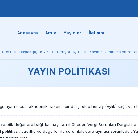
Anasayfa
Arşiv
Yayınlar
İletişim
0-8951
Başlangıç: 1977
Periyot: Aylık
Yayıncı: Gelirler Kontrolör
YAYIN POLITIKASI
uygulayan ulusal akademik hakemli bir dergi olup her ay (Aylık) kağıt ve e
e ve etik değerlere bağlı kalmayı taahhüt eder. Vergi Sorunları Dergisi’n
ihal politikası, etik ilke ve değerler ile sorumluluklara uyması zorunludur. Y