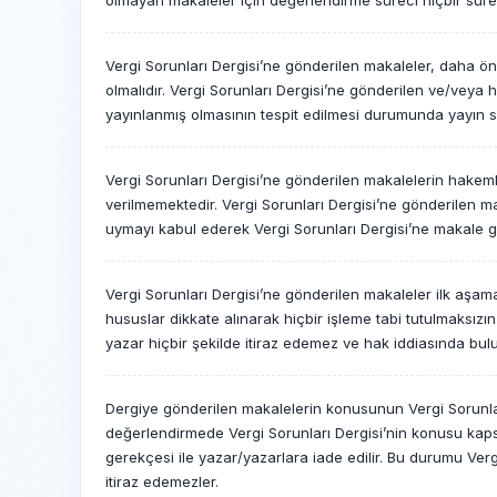
olmayan makaleler için değerlendirme süreci hiçbir suret
Vergi Sorunları Dergisi’ne gönderilen makaleler, daha ö
olmalıdır. Vergi Sorunları Dergisi’ne gönderilen ve/veya
yayınlanmış olmasının tespit edilmesi durumunda yayın sür
Vergi Sorunları Dergisi’ne gönderilen makalelerin hakeml
verilmemektedir. Vergi Sorunları Dergisi’ne gönderilen mak
uymayı kabul ederek Vergi Sorunları Dergisi’ne makale gö
Vergi Sorunları Dergisi’ne gönderilen makaleler ilk aşamada
hususlar dikkate alınarak hiçbir işleme tabi tutulmaksız
yazar hiçbir şekilde itiraz edemez ve hak iddiasında bu
Dergiye gönderilen makalelerin konusunun Vergi Sorunlar
değerlendirmede Vergi Sorunları Dergisi’nin konusu ka
gerekçesi ile yazar/yazarlara iade edilir. Bu durumu Ver
itiraz edemezler.