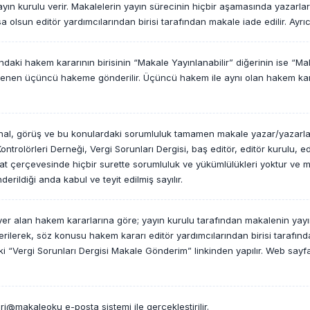
ın kurulu verir. Makalelerin yayın sürecinin hiçbir aşamasında yazarlar
sun editör yardımcılarından birisi tarafından makale iade edilir. Ayrıca bu 
ki hakem kararının birisinin “Makale Yayınlanabilir” diğerinin ise “
elirlenen üçüncü hakeme gönderilir. Üçüncü hakem ile aynı olan hakem ka
ihal, görüş ve bu konulardaki sorumluluk tamamen makale yazar/yazarları
er Kontrolörleri Derneği, Vergi Sorunları Dergisi, baş editör, editör kurulu
uat çerçevesinde hiçbir surette sorumluluk ve yükümlülükleri yoktur ve 
ildiği anda kabul ve teyit edilmiş sayılır.
 alan hakem kararlarına göre; yayın kurulu tarafından makalenin yayın
lerek, söz konusu hakem kararı editör yardımcılarından birisi tarafında
ki “Vergi Sorunları Dergisi Makale Gönderim” linkinden yapılır. Web say
ri@makaleoku e-posta sistemi ile gerçekleştirilir.