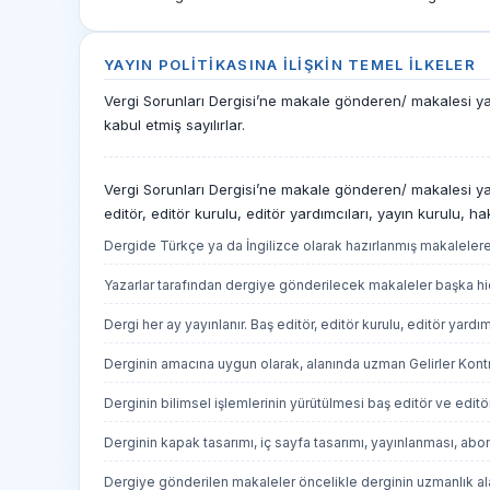
YAYIN POLITIKASINA İLIŞKIN TEMEL İLKELER
Vergi Sorunları Dergisi’ne makale gönderen/ makalesi yayı
kabul etmiş sayılırlar.
Vergi Sorunları Dergisi’ne makale gönderen/ makalesi yayın
editör, editör kurulu, editör yardımcıları, yayın kurul
Dergide Türkçe ya da İngilizce olarak hazırlanmış makalelere ye
Yazarlar tarafından dergiye gönderilecek makaleler başka hiç
Dergi her ay yayınlanır. Baş editör, editör kurulu, editör yardımc
Derginin amacına uygun olarak, alanında uzman Gelirler Kont
Derginin bilimsel işlemlerinin yürütülmesi baş editör ve editör
Derginin kapak tasarımı, iç sayfa tasarımı, yayınlanması, abone
Dergiye gönderilen makaleler öncelikle derginin uzmanlık al