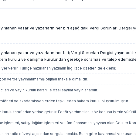
nlanan yazar ve yazarların her biri aşağıdaki Vergi Sorunları Dergisi yayı
lanan yazar ve yazarların her biri; Vergi Sorunları Dergisi yayın politika
u, hakem kurulu ve danışma kurulundan gerekçe soramaz ve talep edemezle
r verilir. Türkçe hazırlanan yazıların İngilizce özetleri de eklenir.
bir yerde yayınlanmamış orijinal makale olmalıdır.
ıları ve yayın kurulu kararı ile özel sayılar yayınlanabilir.
rolörleri ve akademisyenlerden teşkil eden hakem kurulu oluşturulmuştur.
 kurulu tarafından yerine getirilir. Editör yardımcıları, söz konusu işlerin yürü
 işlemleri, satış/dağıtım işlemleri ve tüm finansmanı yayıncı olan Gelirler Kontr
anına katkı düzeyi açısından sorgulanacaktır. Buna göre kavramsal ve kuramsal