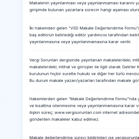
Makalenin yayınlanması veya yayınlanmaması kararını yay
girişimde bulunan yazarlara sürecin hangi aşaması olursa ol
İki hakemden gelen “VSD Makale Değerlendirme Formu”nda
baş editörün belirlediği editör yardımcısı tarafından b
yayınlanmasına veya yayınlanmamasına karar verilir.
Vergi Sorunları dergisinde yayınlanan makalelerdeki; int
makalelerdeki; intihal ve görüşler ile ilgili olarak Gelirl
kurulunun hiçbir surette hukuki ve diğer her türlü mevz
Bu durum makale yazarı/yazarları tarafından makale gönder
Hakemlerden gelen “Makale Değerlendirme Formu”nda yer
ve kısaltma istenmesine veya yayınlanmamasına karar veri
ilişkin süreç; www.vergisorunlari.com internet adresinde
gönderilen makaleler kabul edilmez.
Makale değerlendirme süreci bildirimleri ise vergisorunla