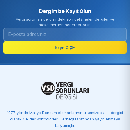
Dergimize Kayıt Olun
Vergi sorunları dergisindeki son gelişmeler, dergiler ve
makalelerden haberdar olun.
Kayıt Ol
1977 yılında Maliye Denetim elemanlarının ülkemizdeki ilk dergisi
olarak Gelirler Kontrolörleri Derneği tarafından yayınlanmaya
başlamıştır.